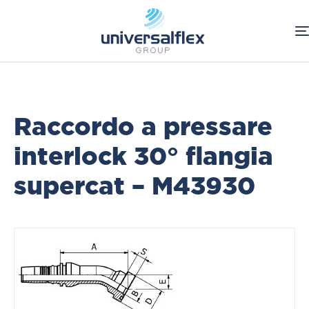
Home
Oleodinamica
Connessioni Oleodinamiche
Raccordi a pressare Interlock
Raccordo a pressare
interlock 30° flangia
supercat – M43930