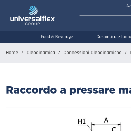
Az
Food & Beverage
Cosmetico e farm
Home
Oleodinamica
Connessioni Oleodinamiche
Raccordo a pressare ma