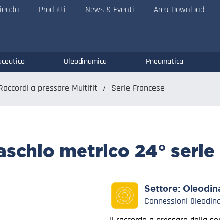
ienda
Prodotti
News & Eventi
Area Download
aceutico
Oleodinamica
Pneumatica
Raccordi a pressare Multifit
Serie Francese
schio metrico 24° serie 
Settore:
Oleodin
Connessioni Oleodin
Il raccordo a pressare della se