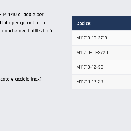
– M11710 è ideale per
ttato per garantire la
Codice:
 anche negli utilizzi più
M11710-10-2718
M11710-10-2720
M11710-12-30
ncato e acciaio inox)
M11710-12-33