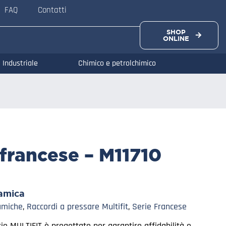
FAQ
Contatti
SHOP
ONLINE
Industriale
Chimico e petrolchimico
francese – M11710
amica
amiche
,
Raccordi a pressare Multifit
,
Serie Francese
rie MULTIFIT è progettato per garantire affidabilità e