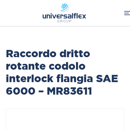
Home
Oleodinamica
Connessioni Oleodinamiche
Interlock
Raccordi a pressare Rotofit
Raccordo dritto
rotante codolo
interlock flangia SAE
6000 – MR83611