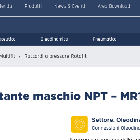
ienda
Prodotti
News & Eventi
Area Download
aceutico
Oleodinamica
Pneumatica
Multifit
Raccordi a pressare Rotofit
otante maschio NPT – MR
Settore:
Oleodin
Connessioni Oleodin
Il raccordo a pressare della se