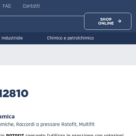
FAQ
Contatti
SHOP
ONLINE
Industriale
Chimico e petrolchimico
12810
amica
amiche
,
Raccordi a pressare Rotofit
,
Multifit
rie
ROTOFIT
consente l’utilizzo in pressione con rotazioni