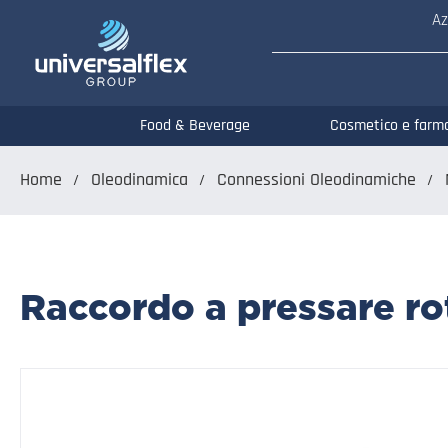
Az
Food & Beverage
Cosmetico e farm
Home
Oleodinamica
Connessioni Oleodinamiche
Raccordo a pressare r