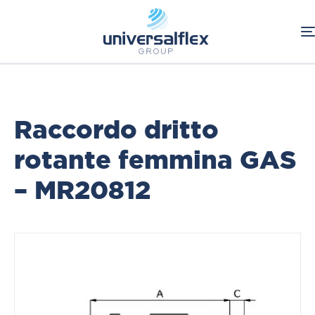
Home
Oleodinamica
Connessioni Oleodinamiche
Multifit
Raccordi a pressare Rotofit
Raccordo dritto
rotante femmina GAS
– MR20812