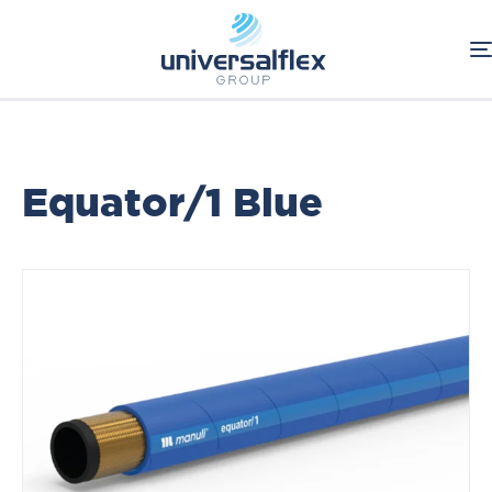
Home
Oleodinamica
Connessioni Oleodinamiche
Tubi Flessibili
Hi-Grade Traditional Hoses
Equator/1 Blue