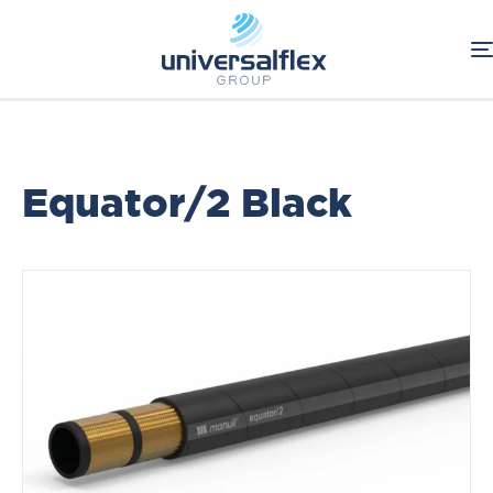
Home
Oleodinamica
Connessioni Oleodinamiche
Tubi Flessibili
Hi-Grade Traditional Hoses
Equator/2 Black