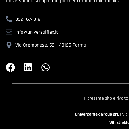
Universalflex Group il tuo partner commerciale ideale.
0521 674018
info@universalflex.it
Via Cremonese, 59 - 43126 Parma
Il presente sito è rivolt
Universalflex Group srl.
| Via
Whistlebl