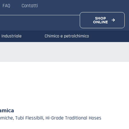
FAQ
Contatti
SHOP
ONLINE
Industriale
Chimico e petrolchimico
amica
amiche
,
Tubi Flessibili
,
Hi-Grade Traditional Hoses