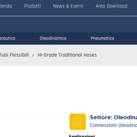
ienda
Prodotti
News & Eventi
Area Download
aceutico
Oleodinamica
Pneumatica
Tubi Flessibili
Hi-Grade Traditional Hoses
Settore:
Oleodin
Connessioni Oleodin
Applicazioni