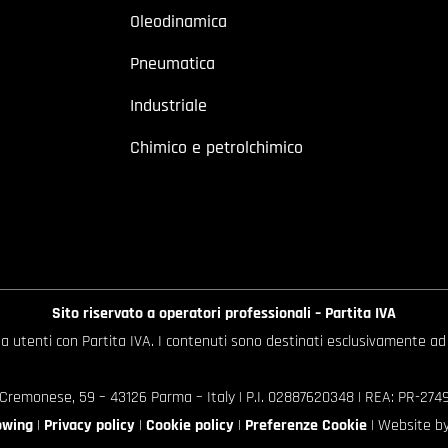
Oleodinamica
Pneumatica
Industriale
Chimico e petrolchimico
Sito riservato a operatori professionali – Partita IVA
o a utenti con Partita IVA. I contenuti sono destinati esclusivamente ad
 Cremonese, 59 – 43126 Parma – Italy | P.I. 02887620348 | REA: PR-27499
owing
|
Privacy policy
|
Cookie policy
|
Preferenze Cookie
| Website b