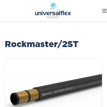
Home
Oleodinamica
Connessioni Oleodinamiche
Tubi Flessibili
Hi-Grade Traditional Hoses
Rockmaster/2ST