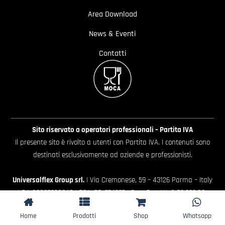
Area Download
News & Eventi
Contatti
Sito riservato a operatori professionali – Partita IVA
Il presente sito è rivolto a utenti con Partita IVA. I contenuti sono
destinati esclusivamente ad aziende e professionisti.
Universalflex Group srl.
| Via Cremonese, 59 – 43126 Parma – Italy
| P.I. 02887620348 | REA: PR-274997 | Cap. Soc. I.V. € 52.632,00
Whistleblowing
|
Privacy policy
|
Cookie policy
|
Preferenze
Home
Prodotti
Shop
Whatsapp
Cookie
| Website by
Extraweb