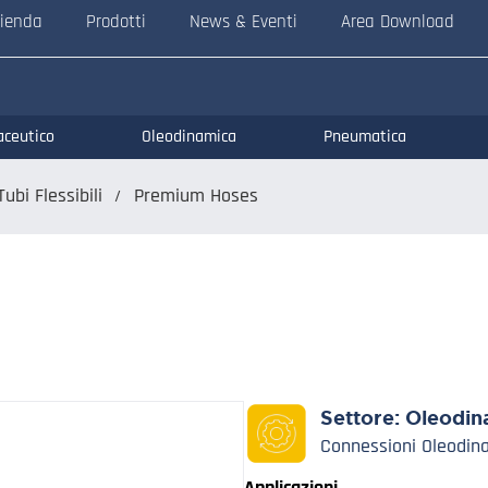
ienda
Prodotti
News & Eventi
Area Download
aceutico
Oleodinamica
Pneumatica
Tubi Flessibili
Premium Hoses
Settore:
Oleodin
Connessioni Oleodin
Applicazioni