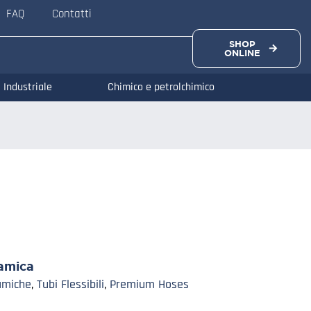
FAQ
Contatti
SHOP
ONLINE
Industriale
Chimico e petrolchimico
amica
amiche
,
Tubi Flessibili
,
Premium Hoses