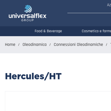
Az
Food & Beverage
Cosmetico e farm
Home
Oleodinamica
Connessioni Oleodinamiche
Hercules/HT