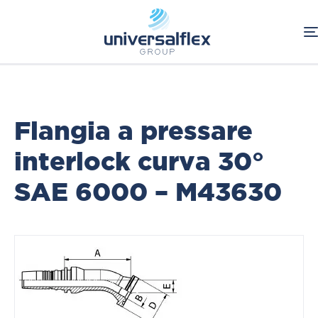
Home
Oleodinamica
Connessioni Oleodinamiche
Raccordi a pressare Interlock
Flange SAE
Flangia a pressare
interlock curva 30°
SAE 6000 – M43630