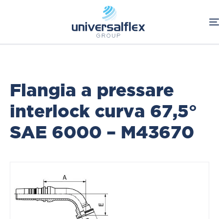
Home
Oleodinamica
Connessioni Oleodinamiche
Raccordi a pressare Interlock
Flange SAE
Flangia a pressare
interlock curva 67,5°
SAE 6000 – M43670