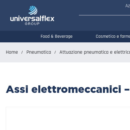
Az
Food & Beverage
Cosmetico e farm
Home
Pneumatica
Attuazione pneumatica e elettric
Assi elettromeccanici 