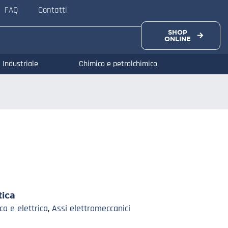
FAQ
Contatti
SHOP
ONLINE
Industriale
Chimico e petrolchimico
ica
a e elettrica
,
Assi elettromeccanici