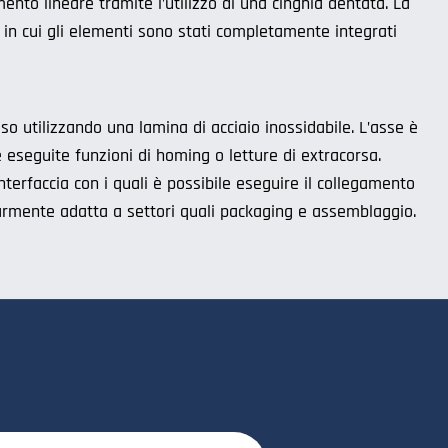
ento lineare tramite l’utilizzo di una cinghia dentata. La
, in cui gli elementi sono stati completamente integrati
so utilizzando una lamina di acciaio inossidabile. L’asse è
 eseguite funzioni di homing o letture di extracorsa.
 interfaccia con i quali è possibile eseguire il collegamento
olarmente adatta a settori quali packaging e assemblaggio.