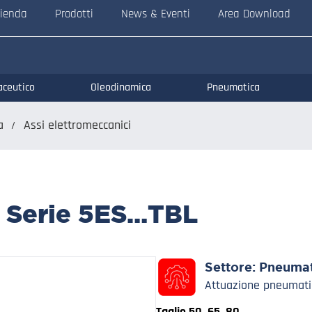
ienda
Prodotti
News & Eventi
Area Download
aceutico
Oleodinamica
Pneumatica
a
Assi elettromeccanici
– Serie 5ES…TBL
Settore:
Pneumat
Attuazione pneumatic
Taglie 50, 65, 80