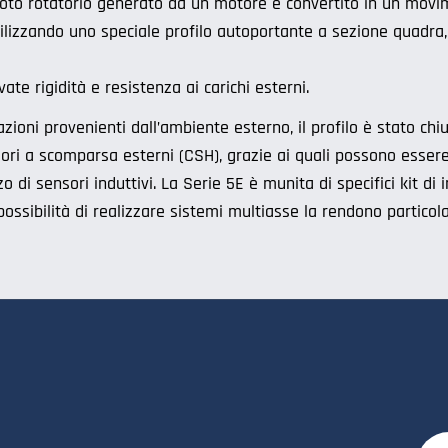
l moto rotatorio generato da un motore è convertito in un movim
 utilizzando uno speciale profilo autoportante a sezione quadra
ate rigidità e resistenza ai carichi esterni.
ioni provenienti dall’ambiente esterno, il profilo è stato chiu
sori a scomparsa esterni (CSH), grazie ai quali possono essere
zo di sensori induttivi. La Serie 5E è munita di specifici kit di
a possibilità di realizzare sistemi multiasse la rendono partic