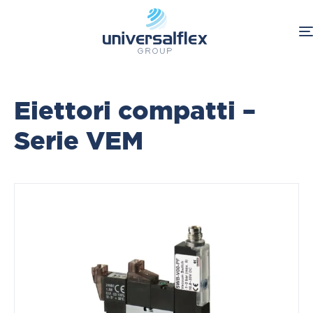
Home
Pneumatica
Eiettori
Manipolazione e vuoto
Eiettori compatti –
Serie VEM