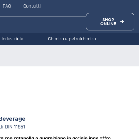
FAQ
Contatti
SHOP
ONLINE
Industriale
Chimico e petrolchimico
Beverage
di DIN 11851
ca con catenella e guarnizione in acciaio inox
offre