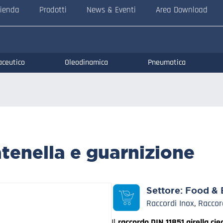
ienda
Prodotti
News & Eventi
Area Download
aceutico
Oleodinamica
Pneumatica
atenella e guarnizione
Settore:
Food & 
Raccordi Inox
,
Raccor
Il
raccordo DIN 11851 girella cie