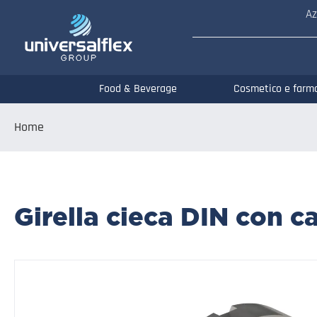
Az
Food & Beverage
Cosmetico e farm
Home
Girella cieca DIN con c