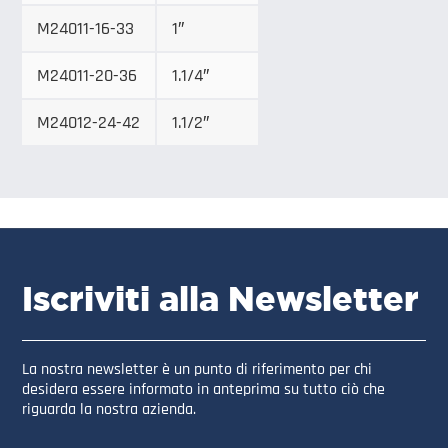
M24011-16-33
1″
M24011-20-36
1.1/4″
M24012-24-42
1.1/2″
Iscriviti alla Newsletter
La nostra newsletter è un punto di riferimento per chi
desidera essere informato in anteprima su tutto ciò che
riguarda la nostra azienda.