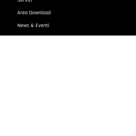
Area Download
News & Eventi
Contatti
 aziende e professionisti.
7 | Cap. Soc. I.V. € 52.632,00
y
Extraweb