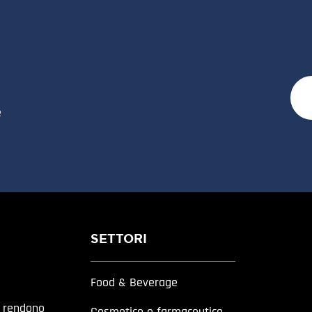
e
SETTORI
Food & Beverage
a rendono
Cosmetico e farmaceutico