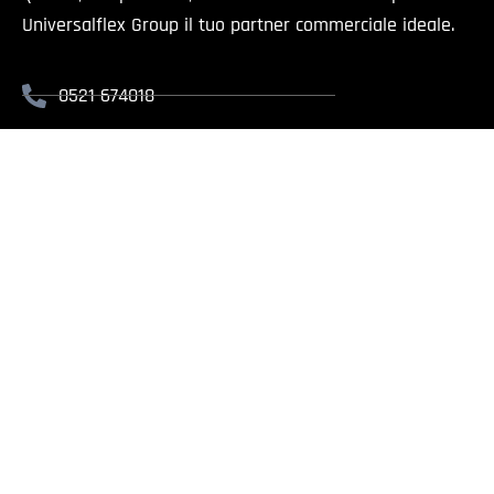
Universalflex Group il tuo partner commerciale ideale.
0521 674018
info@universalflex.it
Via Cremonese, 59 - 43126 Parma
Il presente sito è rivolt
Universalflex Group srl.
| Via
Whistlebl