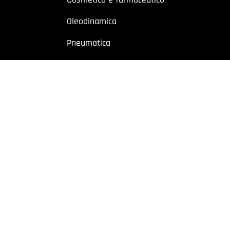
Oleodinamica
Pneumatica
Industriale
Chimico e petrolchimico
Sito riservato a operatori professionali – Partita IVA
o a utenti con Partita IVA. I contenuti sono destinati esclusivamente ad
 Cremonese, 59 – 43126 Parma – Italy | P.I. 02887620348 | REA: PR-27499
owing
|
Privacy policy
|
Cookie policy
|
Preferenze Cookie
| Website b