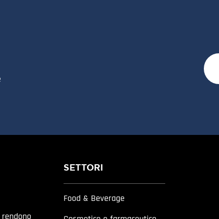
e
SETTORI
Food & Beverage
a rendono
Cosmetico e farmaceutico