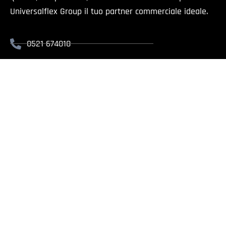
Universalflex Group il tuo partner commerciale ideale.
0521 674018
info@universalflex.it
Via Cremonese, 59 - 43126 Parma
Il presente sito è rivolt
Universalflex Group srl.
| Via
Whistlebl