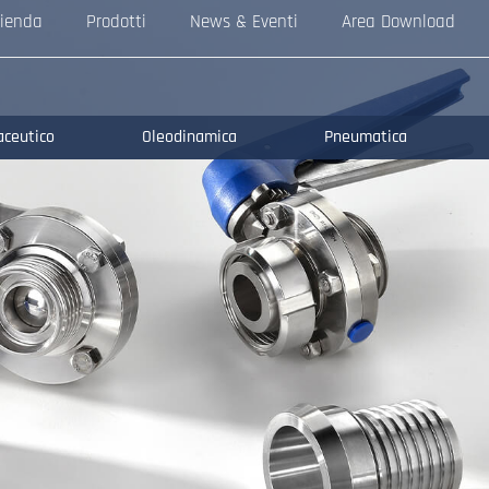
ienda
Prodotti
News & Eventi
Area Download
aceutico
Oleodinamica
Pneumatica