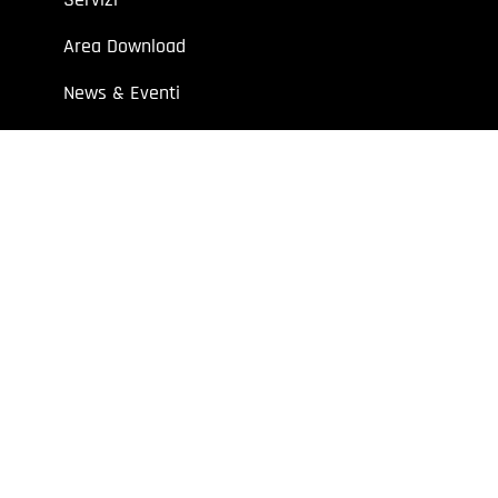
Area Download
News & Eventi
Contatti
 aziende e professionisti.
7 | Cap. Soc. I.V. € 52.632,00
y
Extraweb