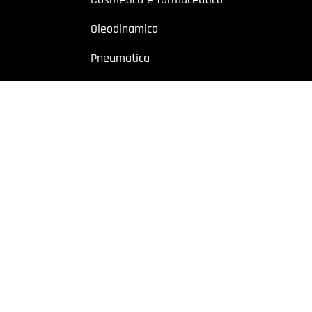
Oleodinamica
Pneumatica
Industriale
Chimico e petrolchimico
Sito riservato a operatori professionali – Partita IVA
o a utenti con Partita IVA. I contenuti sono destinati esclusivamente ad
 Cremonese, 59 – 43126 Parma – Italy | P.I. 02887620348 | REA: PR-27499
owing
|
Privacy policy
|
Cookie policy
|
Preferenze Cookie
| Website b