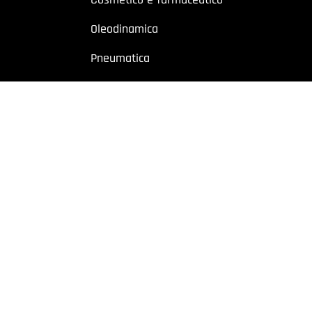
Oleodinamica
Pneumatica
Industriale
Chimico e petrolchimico
Sito riservato a operatori professionali – Partita IVA
o a utenti con Partita IVA. I contenuti sono destinati esclusivamente ad
 Cremonese, 59 – 43126 Parma – Italy | P.I. 02887620348 | REA: PR-27499
owing
|
Privacy policy
|
Cookie policy
|
Preferenze Cookie
| Website b