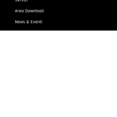
Area Download
News & Eventi
Contatti
 aziende e professionisti.
7 | Cap. Soc. I.V. € 52.632,00
y
Extraweb