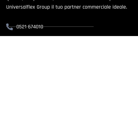
Universalflex Group il tuo partner commerciale ideale.
0521 674018
info@universalflex.it
Via Cremonese, 59 - 43126 Parma
Il presente sito è rivolt
Universalflex Group srl.
| Via
Whistlebl