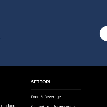
e
SETTORI
Food & Beverage
a rendono
Cosmetico e farmaceutico