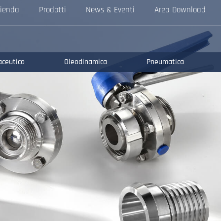
ienda
Prodotti
News & Eventi
Area Download
aceutico
Oleodinamica
Pneumatica