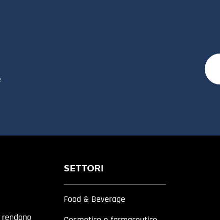
e
SETTORI
Food & Beverage
a rendono
Cosmetico e farmaceutico