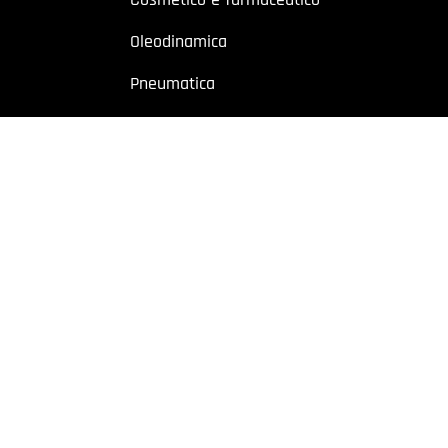
Oleodinamica
Pneumatica
Industriale
Chimico e petrolchimico
Sito riservato a operatori professionali – Partita IVA
o a utenti con Partita IVA. I contenuti sono destinati esclusivamente ad
 Cremonese, 59 – 43126 Parma – Italy | P.I. 02887620348 | REA: PR-27499
owing
|
Privacy policy
|
Cookie policy
|
Preferenze Cookie
| Website b