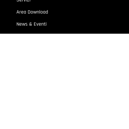
Area Download
News & Eventi
Contatti
 aziende e professionisti.
7 | Cap. Soc. I.V. € 52.632,00
y
Extraweb