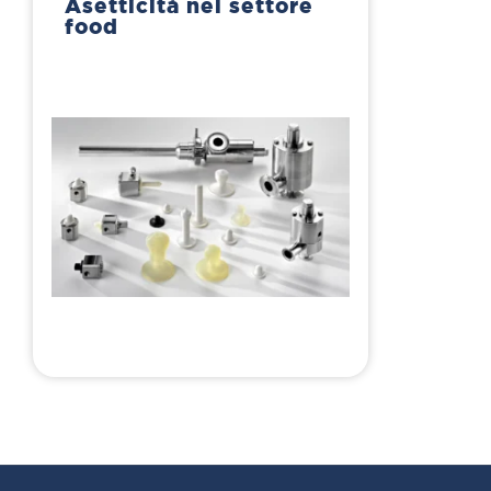
Asetticità nel settore
food