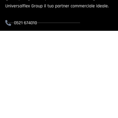
Universalflex Group il tuo partner commerciale ideale.
0521 674018
info@universalflex.it
Via Cremonese, 59 - 43126 Parma
Il presente sito è rivolt
Universalflex Group srl.
| Via
Whistlebl