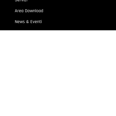
Area Download
News & Eventi
Contatti
 aziende e professionisti.
7 | Cap. Soc. I.V. € 52.632,00
y
Extraweb