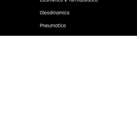
Oleodinamica
Pneumatica
Industriale
Chimico e petrolchimico
Sito riservato a operatori professionali – Partita IVA
o a utenti con Partita IVA. I contenuti sono destinati esclusivamente ad
 Cremonese, 59 – 43126 Parma – Italy | P.I. 02887620348 | REA: PR-27499
owing
|
Privacy policy
|
Cookie policy
|
Preferenze Cookie
| Website b