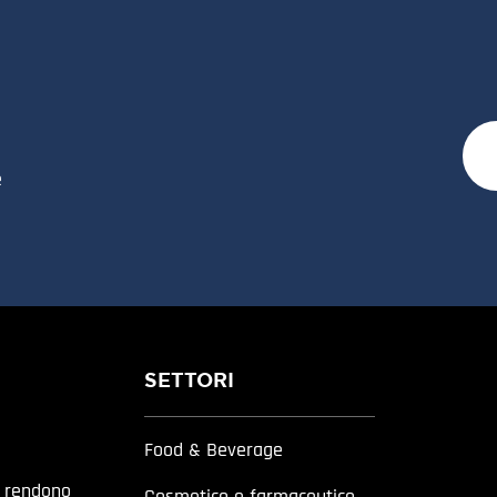
e
SETTORI
Food & Beverage
a rendono
Cosmetico e farmaceutico