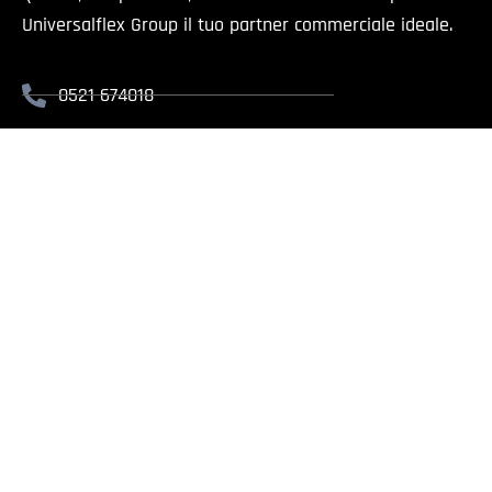
Universalflex Group il tuo partner commerciale ideale.
0521 674018
info@universalflex.it
Via Cremonese, 59 - 43126 Parma
Il presente sito è rivolt
Universalflex Group srl.
| Via
Whistlebl