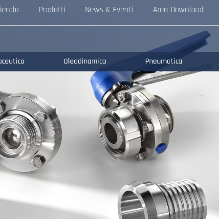
ienda
Prodotti
News & Eventi
Area Download
aceutico
Oleodinamica
Pneumatica