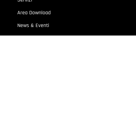
Area Download
News & Eventi
Contatti
 aziende e professionisti.
7 | Cap. Soc. I.V. € 52.632,00
y
Extraweb