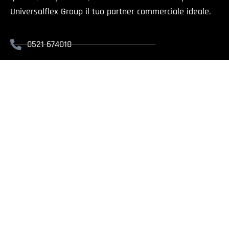
Universalflex Group il tuo partner commerciale ideale.
0521 674018
info@universalflex.it
Via Cremonese, 59 - 43126 Parma
Il presente sito è rivolt
Universalflex Group srl.
| Via
Whistlebl