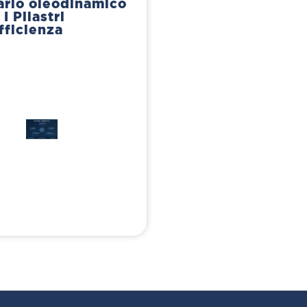
ario oleodinamico
 I Pilastri
fficienza