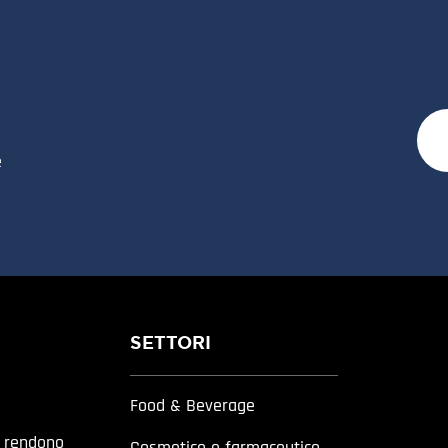
e
SETTORI
Food & Beverage
a rendono
Cosmetico e farmaceutico