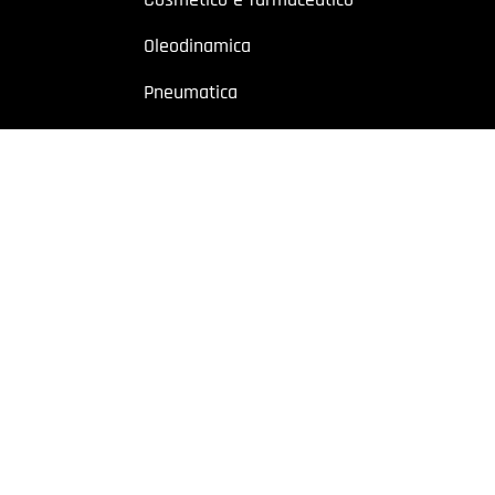
Oleodinamica
Pneumatica
Industriale
Chimico e petrolchimico
Sito riservato a operatori professionali – Partita IVA
o a utenti con Partita IVA. I contenuti sono destinati esclusivamente ad
 Cremonese, 59 – 43126 Parma – Italy | P.I. 02887620348 | REA: PR-27499
owing
|
Privacy policy
|
Cookie policy
|
Preferenze Cookie
| Website b