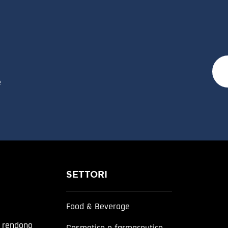
e
SETTORI
Food & Beverage
a rendono
Cosmetico e farmaceutico