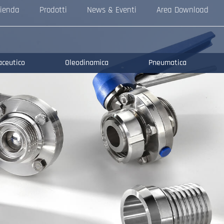
ienda
Prodotti
News & Eventi
Area Download
aceutico
Oleodinamica
Pneumatica