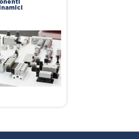
onenti
inamici