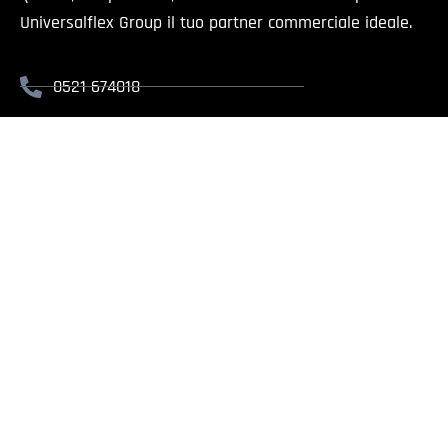
Universalflex Group il tuo partner commerciale ideale.
0521 674018
info@universalflex.it
Via Cremonese, 59 - 43126 Parma
Il presente sito è rivolt
Universalflex Group srl.
| Via
Whistlebl