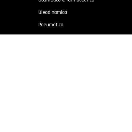
Oleodinamica
Pneumatica
Industriale
Chimico e petrolchimico
Sito riservato a operatori professionali – Partita IVA
o a utenti con Partita IVA. I contenuti sono destinati esclusivamente ad
 Cremonese, 59 – 43126 Parma – Italy | P.I. 02887620348 | REA: PR-27499
owing
|
Privacy policy
|
Cookie policy
|
Preferenze Cookie
| Website b