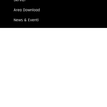
Area Download
News & Eventi
Contatti
 aziende e professionisti.
7 | Cap. Soc. I.V. € 52.632,00
y
Extraweb