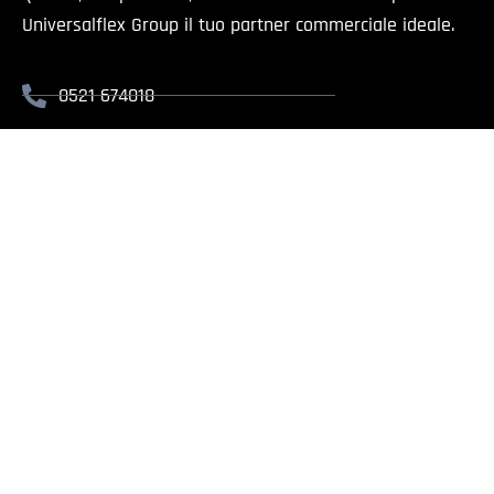
Universalflex Group il tuo partner commerciale ideale.
0521 674018
info@universalflex.it
Via Cremonese, 59 - 43126 Parma
Il presente sito è rivolt
Universalflex Group srl.
| Via
Whistlebl