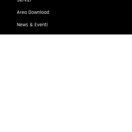
Area Download
News & Eventi
Contatti
 aziende e professionisti.
7 | Cap. Soc. I.V. € 52.632,00
y
Extraweb