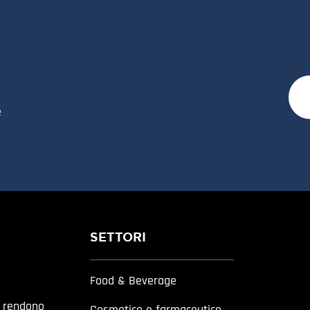
e
SETTORI
Food & Beverage
a rendono
Cosmetico e farmaceutico