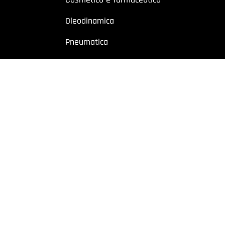
Oleodinamica
Pneumatica
Industriale
Chimico e petrolchimico
Sito riservato a operatori professionali – Partita IVA
o a utenti con Partita IVA. I contenuti sono destinati esclusivamente ad
 Cremonese, 59 – 43126 Parma – Italy | P.I. 02887620348 | REA: PR-27499
owing
|
Privacy policy
|
Cookie policy
|
Preferenze Cookie
| Website b