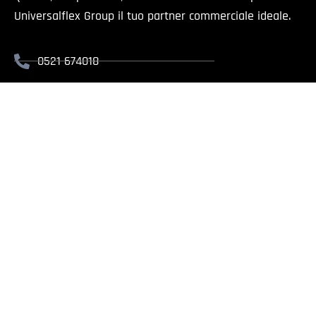
Universalflex Group il tuo partner commerciale ideale.
0521 674018
info@universalflex.it
Via Cremonese, 59 - 43126 Parma
Il presente sito è rivolt
Universalflex Group srl.
| Via
Whistlebl