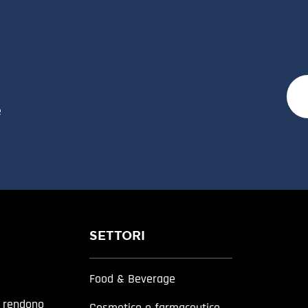
e
SETTORI
Food & Beverage
a rendono
Cosmetico e farmaceutico