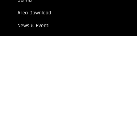
Area Download
News & Eventi
Contatti
 aziende e professionisti.
7 | Cap. Soc. I.V. € 52.632,00
y
Extraweb