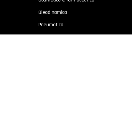
Oleodinamica
Pneumatica
Industriale
Chimico e petrolchimico
Sito riservato a operatori professionali – Partita IVA
o a utenti con Partita IVA. I contenuti sono destinati esclusivamente ad
 Cremonese, 59 – 43126 Parma – Italy | P.I. 02887620348 | REA: PR-27499
owing
|
Privacy policy
|
Cookie policy
|
Preferenze Cookie
| Website b