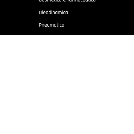
Oleodinamica
Pneumatica
Industriale
Chimico e petrolchimico
Sito riservato a operatori professionali – Partita IVA
o a utenti con Partita IVA. I contenuti sono destinati esclusivamente ad
 Cremonese, 59 – 43126 Parma – Italy | P.I. 02887620348 | REA: PR-27499
owing
|
Privacy policy
|
Cookie policy
|
Preferenze Cookie
| Website b