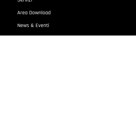
Area Download
News & Eventi
Contatti
 aziende e professionisti.
7 | Cap. Soc. I.V. € 52.632,00
y
Extraweb