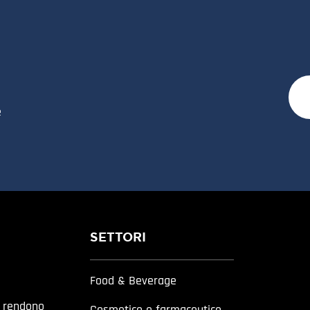
e
SETTORI
Food & Beverage
a rendono
Cosmetico e farmaceutico