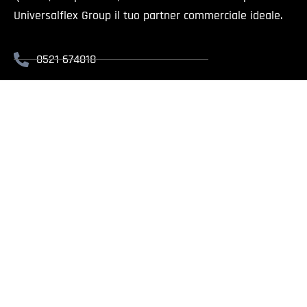
Universalflex Group il tuo partner commerciale ideale.
0521 674018
info@universalflex.it
Via Cremonese, 59 - 43126 Parma
Il presente sito è rivolt
Universalflex Group srl.
| Via
Whistlebl