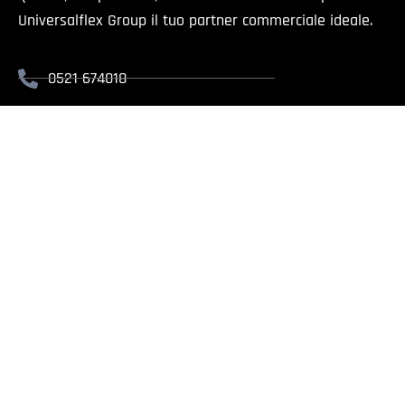
Universalflex Group il tuo partner commerciale ideale.
0521 674018
info@universalflex.it
Via Cremonese, 59 - 43126 Parma
Il presente sito è rivolt
Universalflex Group srl.
| Via
Whistlebl