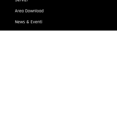
Area Download
News & Eventi
Contatti
 aziende e professionisti.
7 | Cap. Soc. I.V. € 52.632,00
y
Extraweb