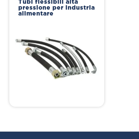
Tubi flessibili alta
pressione per industria
alimentare