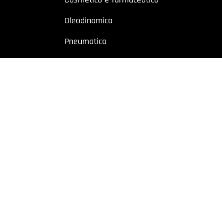
Oleodinamica
Pneumatica
Industriale
Chimico e petrolchimico
Sito riservato a operatori professionali – Partita IVA
o a utenti con Partita IVA. I contenuti sono destinati esclusivamente ad
 Cremonese, 59 – 43126 Parma – Italy | P.I. 02887620348 | REA: PR-27499
owing
|
Privacy policy
|
Cookie policy
|
Preferenze Cookie
| Website b