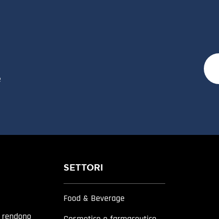
e
SETTORI
Food & Beverage
a rendono
Cosmetico e farmaceutico