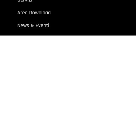
Area Download
News & Eventi
Contatti
 aziende e professionisti.
7 | Cap. Soc. I.V. € 52.632,00
y
Extraweb