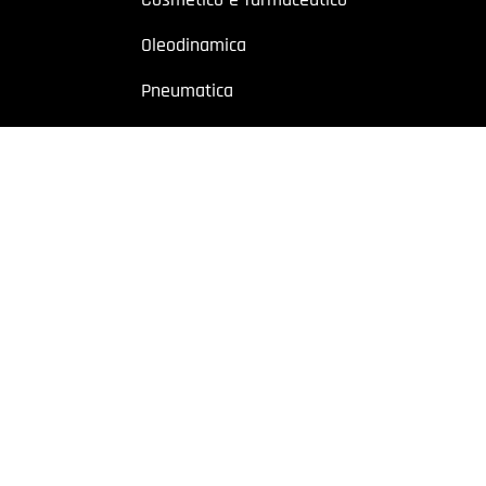
Oleodinamica
Pneumatica
Industriale
Chimico e petrolchimico
Sito riservato a operatori professionali – Partita IVA
o a utenti con Partita IVA. I contenuti sono destinati esclusivamente ad
 Cremonese, 59 – 43126 Parma – Italy | P.I. 02887620348 | REA: PR-27499
owing
|
Privacy policy
|
Cookie policy
|
Preferenze Cookie
| Website b