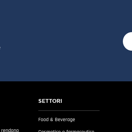
e
SETTORI
Food & Beverage
a rendono
Cosmetico e farmaceutico