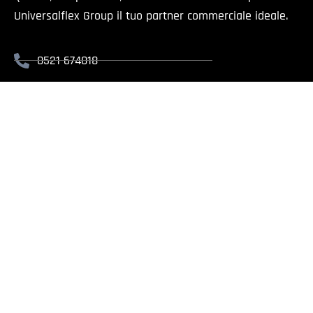
Universalflex Group il tuo partner commerciale ideale.
0521 674018
info@universalflex.it
Via Cremonese, 59 - 43126 Parma
Il presente sito è rivolt
Universalflex Group srl.
| Via
Whistlebl