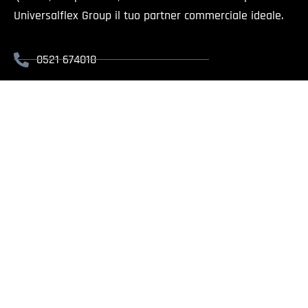
Universalflex Group il tuo partner commerciale ideale.
0521 674018
info@universalflex.it
Via Cremonese, 59 - 43126 Parma
Il presente sito è rivolt
Universalflex Group srl.
| Via
Whistlebl