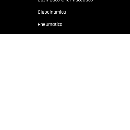
Oleodinamica
Pneumatica
Industriale
Chimico e petrolchimico
Sito riservato a operatori professionali – Partita IVA
o a utenti con Partita IVA. I contenuti sono destinati esclusivamente ad
 Cremonese, 59 – 43126 Parma – Italy | P.I. 02887620348 | REA: PR-27499
owing
|
Privacy policy
|
Cookie policy
|
Preferenze Cookie
| Website b