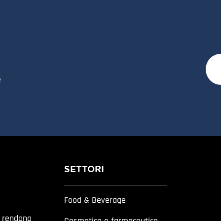
e
SETTORI
Food & Beverage
a rendono
Cosmetico e farmaceutico