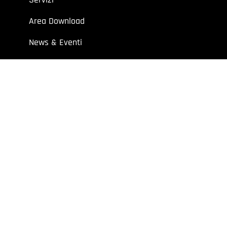
Area Download
News & Eventi
Contatti
 aziende e professionisti.
7 | Cap. Soc. I.V. € 52.632,00
y
Extraweb