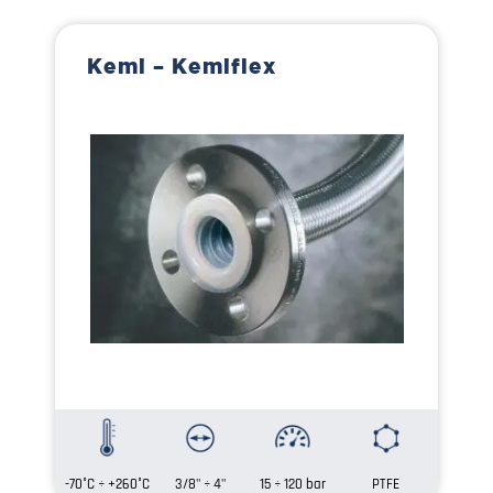
Kemi – Kemiflex
-70°C ÷ +260°C
3/8" ÷ 4"
15 ÷ 120 bar
PTFE