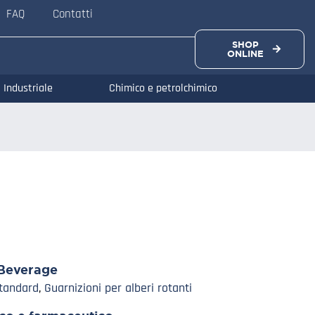
FAQ
Contatti
SHOP
ONLINE
Industriale
Chimico e petrolchimico
Beverage
Standard
,
Guarnizioni per alberi rotanti