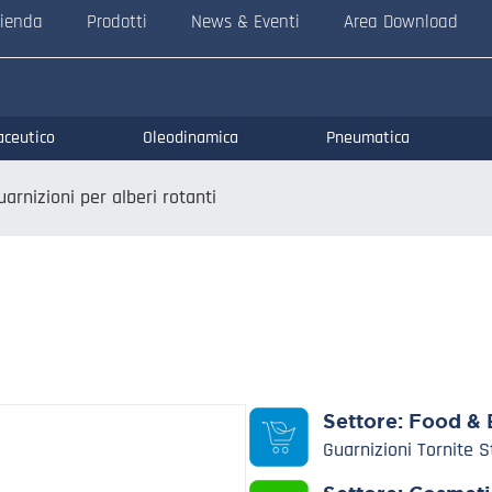
ienda
Prodotti
News & Eventi
Area Download
aceutico
Oleodinamica
Pneumatica
uarnizioni per alberi rotanti
Settore:
Food & 
Guarnizioni Tornite 