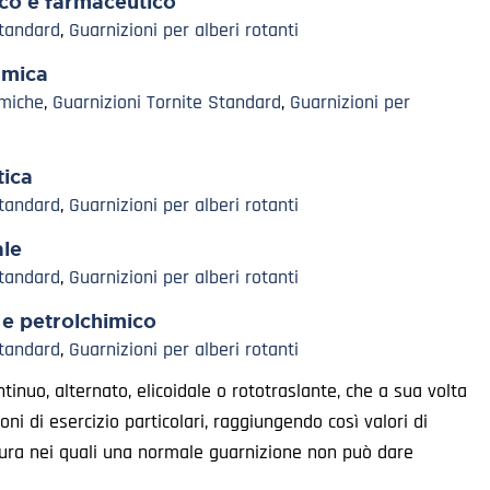
co e farmaceutico
Standard
,
Guarnizioni per alberi rotanti
amica
miche
,
Guarnizioni Tornite Standard
,
Guarnizioni per
ica
Standard
,
Guarnizioni per alberi rotanti
ale
Standard
,
Guarnizioni per alberi rotanti
 e petrolchimico
Standard
,
Guarnizioni per alberi rotanti
tinuo, alternato, elicoidale o rototraslante, che a sua volta
ni di esercizio particolari, raggiungendo così valori di
tura nei quali una normale guarnizione non può dare