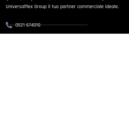
Universalflex Group il tuo partner commerciale ideale.
0521 674018
info@universalflex.it
Via Cremonese, 59 - 43126 Parma
Il presente sito è rivolt
Universalflex Group srl.
| Via
Whistlebl