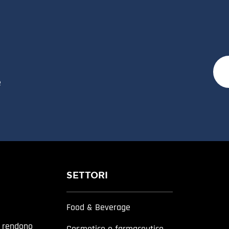
e
SETTORI
Food & Beverage
a rendono
Cosmetico e farmaceutico