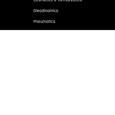
Oleodinamica
Pneumatica
Industriale
Chimico e petrolchimico
Sito riservato a operatori professionali – Partita IVA
o a utenti con Partita IVA. I contenuti sono destinati esclusivamente ad
 Cremonese, 59 – 43126 Parma – Italy | P.I. 02887620348 | REA: PR-27499
owing
|
Privacy policy
|
Cookie policy
|
Preferenze Cookie
| Website b