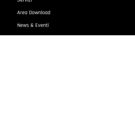
Area Download
News & Eventi
Contatti
 aziende e professionisti.
7 | Cap. Soc. I.V. € 52.632,00
y
Extraweb