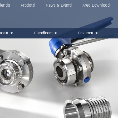
ienda
Prodotti
News & Eventi
Area Download
aceutico
Oleodinamica
Pneumatica