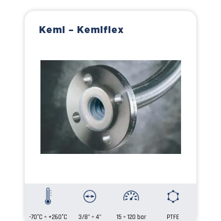
Kemi – Kemiflex
-70°C ÷ +260°C
3/8" ÷ 4"
15 ÷ 120 bar
PTFE