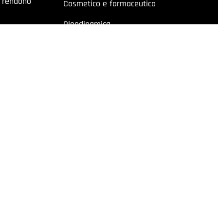
a rendono
Cosmetico e farmaceutico
Oleodinamica
Pneumatica
Industriale
Chimico e petrolchimico
Sito riservato a operatori professionali – Partita IVA
o a utenti con Partita IVA. I contenuti sono destinati esclusivamente ad
 Cremonese, 59 – 43126 Parma – Italy | P.I. 02887620348 | REA: PR-27499