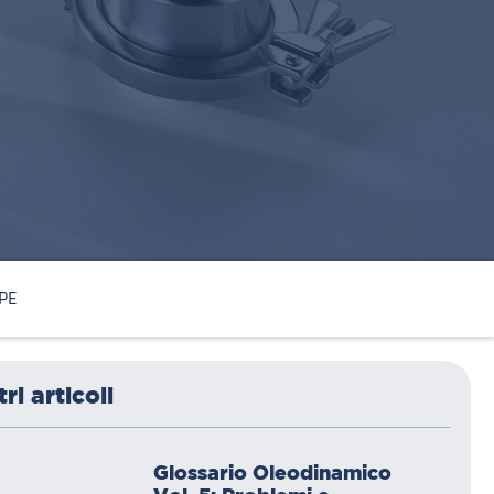
OPE
tri articoli
Glossario Oleodinamico