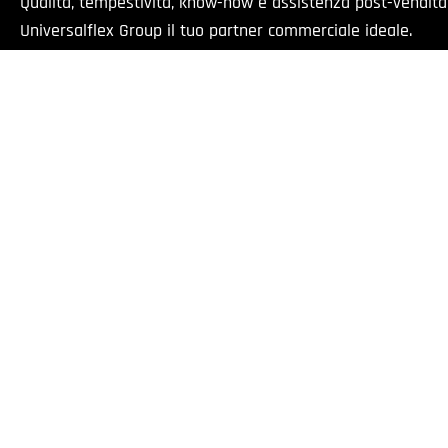
Qualità, tempestività, know-how e assistenza post-vendit
Universalflex Group il tuo partner commerciale ideale.
0521 674018
info@universalflex.it
Via Cremonese, 59 - 43126 Parma
Il presente sito è rivolt
Universalflex Group srl.
| Via