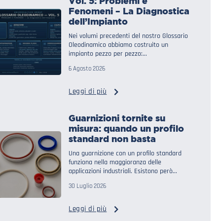
Vol. 5: Problemi e
Fenomeni – La Diagnostica
dell’Impianto
Nei volumi precedenti del nostro Glossario
Oleodinamico abbiamo costruito un
impianto pezzo per pezzo:...
6 Agosto 2026
Leggi di più
Guarnizioni tornite su
misura: quando un profilo
standard non basta
Una guarnizione con un profilo standard
funziona nella maggioranza delle
applicazioni industriali. Esistono però...
30 Luglio 2026
Leggi di più