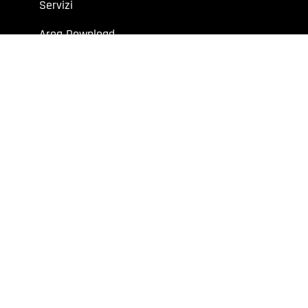
Servizi
Area Download
News & Eventi
Contatti
 aziende e professionisti.
7 | Cap. Soc. I.V. € 52.632,00