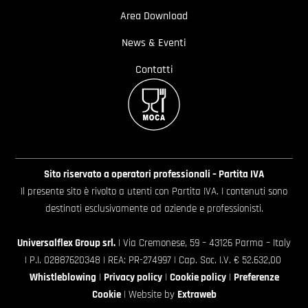
Area Download
News & Eventi
Contatti
Sito riservato a operatori professionali – Partita IVA
Il presente sito è rivolto a utenti con Partita IVA. I contenuti sono
destinati esclusivamente ad aziende e professionisti.
Universalflex Group srl.
| Via Cremonese, 59 – 43126 Parma – Italy
| P.I. 02887620348 | REA: PR-274997 | Cap. Soc. I.V. € 52.632,00
Whistleblowing
|
Privacy policy
|
Cookie policy
|
Preferenze
Cookie
| Website by
Extraweb